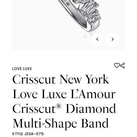
<
>
LOVE LUXE
Crisscut New York
Love Luxe L’Amour
Crisscut
Diamond
®
Multi-Shape Band
STYLE J33A-075